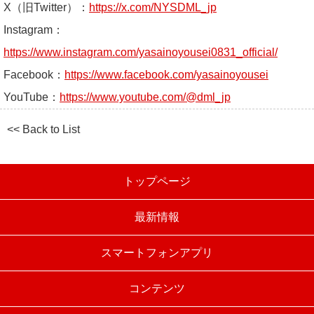
X（旧Twitter）：
https://x.com/NYSDML_jp
Instagram：
https://www.instagram.com/yasainoyousei0831_official/
Facebook：
https://www.facebook.com/yasainoyousei
YouTube：
https://www.youtube.com/@dml_jp
<< Back to List
トップページ
最新情報
スマートフォンアプリ
コンテンツ